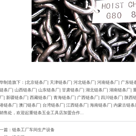
华制造旗下：|
北京链条厂
|
天津链条厂
|
河北链条厂
|
河南链条厂
|
广东链
链条厂
|
山西链条厂
|
山东链条厂
|
甘肃链条厂
|
湖北链条厂
|
湖南链条厂
|
厂
|
新疆链条厂
|
西藏链条厂
|
青海链条厂
|
广西链条厂
|
四川链条厂
|
陕西
港链条厂
|
澳门链条厂
|
台湾链条厂
|
江西链条厂
|
海南链条厂
|
内蒙古链条
销售处，欢迎起重链条五金工具店加盟合作...
一篇：
链条工厂车间生产设备